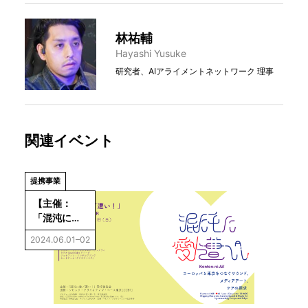
林祐輔
Hayashi Yusuke
研究者、AIアライメントネットワーク 理事
関連イベント
提携事業
【主催：
「混沌に愛
／遭い！」
2024.06.01–02
実行委員
会】12時間
展「混沌に
愛／遭
い！」