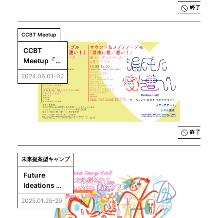
終了
CCBT Meetup
CCBT 
Meetup「ラ
ウンドテー
2024.06.01–02
ブル／サウ
ンド＆メ
ディア・デ
モ『混沌に
愛／遭
い！』」
終了
未来提案型キャンプ
Future 
Ideations 
Camp Vol.5：
2025.01.25–29
AIは生命にな
り得るか？