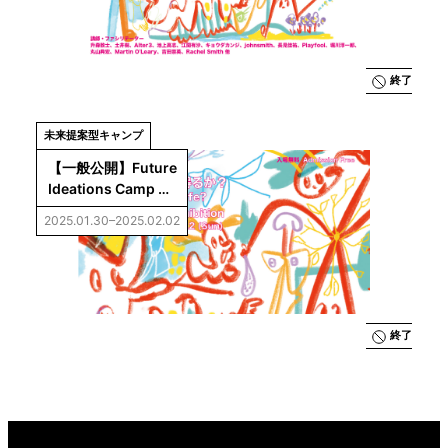
終了
未来提案型キャンプ
【一般公開】Future 
Ideations Camp 
Vol.5：AIは生命に
2025.01.30–2025.02.02
なり得るか？成果展
示
終了