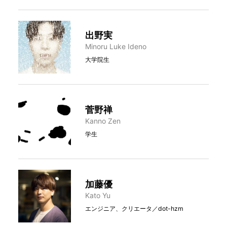
出野実
Minoru Luke Ideno
大学院生
菅野禅
Kanno Zen
学生
加藤優
Kato Yu
エンジニア、クリエータ／dot-hzm