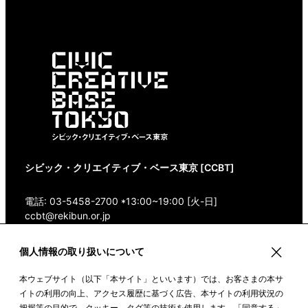
シビック・クリエイティブ・ベース東京 [CCBT]
電話: 03-5458-2700 *13:00~19:00 [火-日]
ccbt@rekibun.or.jp
〒150-0001 東京都渋谷区神宮前1-14-4 1/1(ONE)
個人情報の取り扱いについて
HARAJUKU “K” B1・3F
本ウェブサイト（以下「本サイト」といいます）では、お客さまの本サ
Google Maps
イトの利用の向上、アクセス履歴に基づく広告、本サイトの利用状況の
把握等の目的で、クッキー、タグ等の技術を使用します。「同意する」