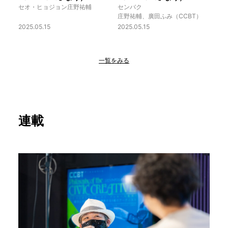
セオ・ヒョジョン
庄野祐輔
センバク
庄野祐輔、廣田ふみ（CCBT）
2025.05.15
2025.05.15
一覧をみる
連載