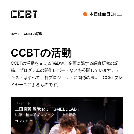
本日休館日
EN
ホーム
/
CCBTの活動
CCBTの活動
CCBTの活動を支えるR&Dや、企画に際する調査研究の記
録、プログラムの開催レポートなどを公開しています。テ
キストはすべて、各プロジェクトに関係の深い、CCBTプレ
イヤーズによるものです。
調査研究
津川恵理✕おおつきしゅうと「建築とグラフィックデザ
インの『ルールの外側』はどこにある？」
津川恵理
おおつきしゅうと
編集：酒井瑛作
企画・編集：島田芽生
2025.11.26
2