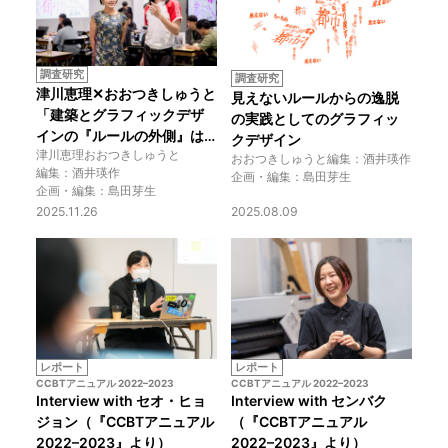
調査研究
調査研究
津川恵理✕おおつきしゅうと
見えないルールからの逸脱
「建築とグラフィックデザ
の実践としてのグラフィッ
インの『ルールの外側』は
クデザイン
津川恵理
おおつきしゅうと
どこにある？」
おおつきしゅうと
編集：酒井瑛作
編集：酒井瑛作
企画・編集：島田芽生
企画・編集：島田芽生
2025.11.26
2025.08.09
レポート
レポート
CCBTアニュアル 2022–2023
CCBTアニュアル 2022–2023
Interview with セオ・ヒョ
Interview with センバク
ジョン（『CCBTアニュアル 
（『CCBTアニュアル 
2022–2023』より）
2022–2023』より）