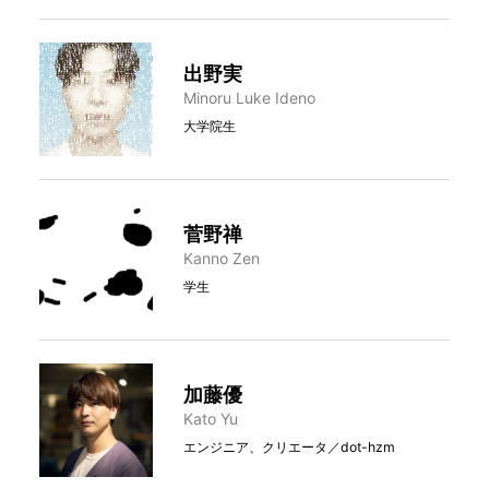
出野実
Minoru Luke Ideno
大学院生
菅野禅
Kanno Zen
学生
加藤優
Kato Yu
エンジニア、クリエータ／dot-hzm