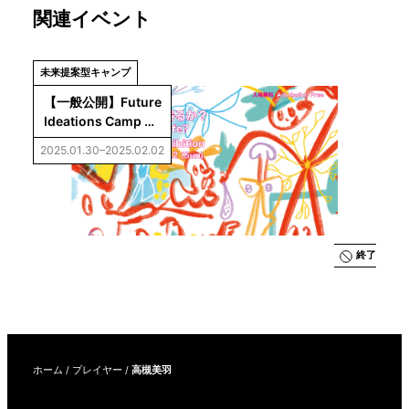
関連イベント
未来提案型キャンプ
【一般公開】Future 
Ideations Camp 
Vol.5：AIは生命に
2025.01.30–2025.02.02
なり得るか？成果展
示
終了
ホーム
/
プレイヤー
/
高槻美羽