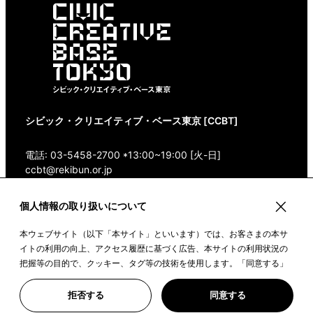
シビック・クリエイティブ・ベース東京 [CCBT]
電話: 03-5458-2700 *13:00~19:00 [火-日]
ccbt@rekibun.or.jp
〒150-0001 東京都渋谷区神宮前1-14-4 1/1(ONE)
個人情報の取り扱いについて
HARAJUKU “K” B1・3F
本ウェブサイト（以下「本サイト」といいます）では、お客さまの本サ
Google Maps
イトの利用の向上、アクセス履歴に基づく広告、本サイトの利用状況の
把握等の目的で、クッキー、タグ等の技術を使用します。「同意する」
ボタンや本サイトをクリックすることで、上記の目的のためにクッキー
を使用すること、また、皆さまのデータを提携先や委託先と共有するこ
©2022 CIVIC CREATIVE BASE TOKYO
拒否する
同意する
とに同意いただいたものとみなします。詳しい情報は、「
クッキーポリ