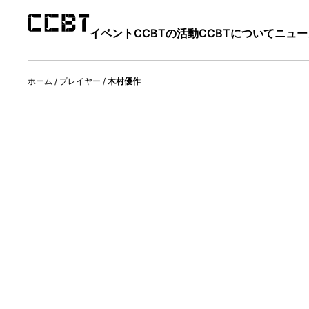
イベント
CCBTの活動
CCBTについて
ニュー
ホーム
/
プレイヤー
/
木村優作