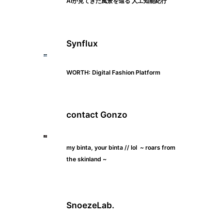
AIが見てきた風景を辿る 人工知能紀行
Synflux
WORTH: Digital Fashion Platform
contact Gonzo
my binta, your binta // lol ~ roars from
the skinland ~
SnoezeLab.