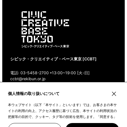
シビック・クリエイティブ・ベース東京 [CCBT]
電話: 03-5458-2700 *13:00~19:00 [火-日]
ccbt@rekibun.or.jp
〒150-0001 東京都渋谷区神宮前1-14-4 1/1(ONE)
個人情報の取り扱いについて
HARAJUKU “K” B1・3F
本ウェブサイト（以下「本サイト」といいます）では、お客さまの本サ
Google Maps
イトの利用の向上、アクセス履歴に基づく広告、本サイトの利用状況の
把握等の目的で、クッキー、タグ等の技術を使用します。「同意する」
ボタンや本サイトをクリックすることで、上記の目的のためにクッキー