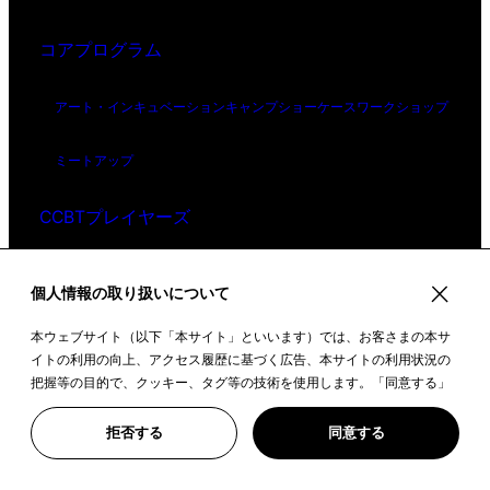
コアプログラム
アート・インキュベーション
キャンプ
ショーケース
ワークショップ
ミートアップ
CCBTプレイヤーズ
数字でみるCCBT
個人情報の取り扱いについて
本ウェブサイト（以下「本サイト」といいます）では、お客さまの本サ
イトの利用の向上、アクセス履歴に基づく広告、本サイトの利用状況の
ニュース
把握等の目的で、クッキー、タグ等の技術を使用します。「同意する」
ボタンや本サイトをクリックすることで、上記の目的のためにクッキー
プレスリリース
を使用すること、また、皆さまのデータを提携先や委託先と共有するこ
拒否する
同意する
とに同意いただいたものとみなします。詳しい情報は、「
クッキーポリ
シー
」をご覧ください。※その他個人情報の取扱いについては、
東京都歴