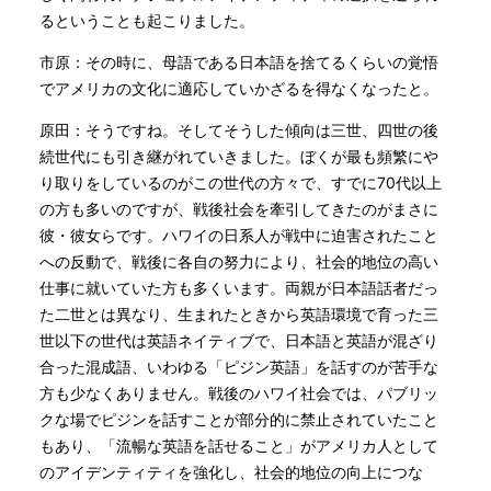
るということも起こりました。
市原：その時に、母語である日本語を捨てるくらいの覚悟
でアメリカの文化に適応していかざるを得なくなったと。
原田：そうですね。そしてそうした傾向は三世、四世の後
続世代にも引き継がれていきました。ぼくが最も頻繁にや
り取りをしているのがこの世代の方々で、すでに70代以上
の方も多いのですが、戦後社会を牽引してきたのがまさに
彼・彼女らです。ハワイの日系人が戦中に迫害されたこと
への反動で、戦後に各自の努力により、社会的地位の高い
仕事に就いていた方も多くいます。両親が日本語話者だっ
た二世とは異なり、生まれたときから英語環境で育った三
世以下の世代は英語ネイティブで、日本語と英語が混ざり
合った混成語、いわゆる「ピジン英語」を話すのが苦手な
方も少なくありません。戦後のハワイ社会では、パブリッ
クな場でピジンを話すことが部分的に禁止されていたこと
もあり、「流暢な英語を話せること」がアメリカ人として
のアイデンティティを強化し、社会的地位の向上につな