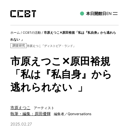
本日開館日
EN
ホーム
/
CCBTの活動
/
市原えつこ✕原田裕規「私は『私自身』から逃れら
れない 」
調査研究
市原えつこ「ディストピア・ランド」
市原えつこ✕原田裕規
「私は『私自身』から
逃れられない 」
市原えつこ
アーティスト
執筆・編集：原田優輝
編集者／Qonversations
2025.02.27