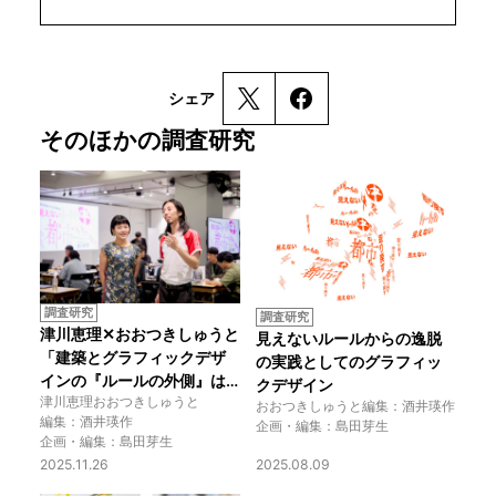
シェア
そのほかの調査研究
調査研究
調査研究
津川恵理✕おおつきしゅうと
見えないルールからの逸脱
「建築とグラフィックデザ
の実践としてのグラフィッ
インの『ルールの外側』は
クデザイン
津川恵理
おおつきしゅうと
どこにある？」
おおつきしゅうと
編集：酒井瑛作
編集：酒井瑛作
企画・編集：島田芽生
企画・編集：島田芽生
2025.11.26
2025.08.09