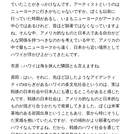
ていたことがきっかけなんです。アーティストというのは
ニューヨークに行きがちじゃないですか。ぼくも以前に
行っていた時期があるし、いまもニューヨークがアートの
中心ではあるけれど、昔ほど顕著ではなくなっていますよ
ね。そんな中、アメリカ的なものと日本人である自分がど
んな関係を持つべきなのかを考えている中で、アメリカの
中で最もニューヨークから遠く、日本から近い場所として
ハワイが浮かび上がってきたんです。
市原：ハワイは海を挟んだ隣国とも言えますね。
原田：はい。それに、先ほど話したようなアイデンティ
ティのゆらぎがあるハワイの多文化社会というのは、実は
戦後の日本社会や日本人にも通じるところがあると感じた
んです。戦後の日本社会は、アメリカ的なものと日本的な
ものが混ざり合うかたちで発展してきました。ぼくは米軍
基地のある岩国出身ということもあり、昔から特にそうし
た実感を抱いていたんですが、その傾向がより顕著なのが
ハワイなんですよね。だから、戦後のハワイ社会を通じて