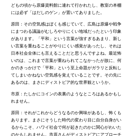
どもの頃から原爆資料館に連れて行かれたし、教室の本棚
には必ず「はだしのゲン」が置いてありました。
原田：その空気感はぼくも感じていて、広島は原爆や戦争
にまつわる議論がむしろやりにくい地域だったという印象
があります。「平和」という言葉が強すぎるあまり、新し
い言葉を重ねることがやりにくい感覚があったし、それは
日本社会全体にも言えることだと思うんですよね。最近怖
いのは、これまで言葉が重ねられてこなかったが故に、何
かのきっかけで「平和」という至上命題がガラリと反転し
てしまいかねない空気感を覚えていることです。その先に
あるのは、まさにディストピア的な世界観というか。
市原：たしかにコインの表裏のようなところはあるかもし
れません。
原田：それがこれからどうなるのか興味があるし、怖くも
あります。まさにそうした時代の変わり目に自分自身がい
るからこそ、ハワイ社会で何が起きたのかに関心がわいた
のかもしれません。市原さんがディストピアにアプローチ