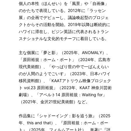
個人の本性（ほんせい）を「風景」や「自画像」
のかたちで表現している。2012年に「ラッセン
展」の企画でデビューし、議論喚起型のプロジェ
クトからその活動を開始。2019年以降は断続的に
ハワイに滞在し、ピジン英語に代表されるトラン
スナショナルな文化的モチーフに着目している。
主な個展に「夢と影」（2025年、ANOMALY）、
「原田裕規：ホーム・ポート」（2024年、広島市
現代美術館）、「やっぱり世の中で一ばんえらい
のが人間のようでごいす」（2023年、日本ハワイ
移民資料館）、「KAATアトリウム映像プロジェク
ト vol.23 原田裕規」（2023年、KAAT 神奈川芸術
劇場）、「アペルト14 原田裕規：Waiting for」
（2021年、金沢21世紀美術館）など。
作品集に『シャドーイング：影を追う旅』（2025
年、this and that）、『原田裕規：ホーム・ポー
ト』（2025年、フィルムアート社）、単著に『評