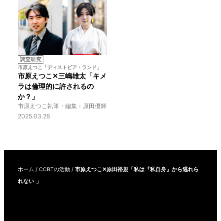
調査研究
市原えつこ「ディストピア・ランド」
市原えつこ✕三嶋雄太「キメ
ラは倫理的に許されるの
か？」
市原えつこ
執筆・編集：原田優輝
2025.03.28
ホーム
/
CCBTの活動
/
市原えつこ✕原田裕規「私は『私自身』から逃れら
れない 」