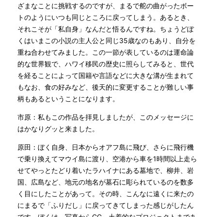
ざまなことに挑戦するのですが、まるで舵の曲がったボー
トのようにいつも同じところに戻ってしまう。あるとき、
それこそが「私自身」なんだと悟るんですね。ちょうどぼ
くはいまこの小説の主人公と同じ35歳なのもあり、自分を
重ね合わせてみました。この一節が表しているのは運命論
的な世界観で、ハワイ移民の歴史に照らしてみると、世代
を経ることによって国籍や言語などに大きな溝が生まれて
もなお、食の好みなど、後天的に変更することが難しい事
柄もあるということになります。
市原：私もこの作品を拝見しましたが、このメッセージに
はかなりグッと来ました。
原田：ぼく自身、日本からオアフ島に飛び、さらに飛行機
で乗り換えてマウイ島に渡り、空港から車を1時間以上走ら
せてやっとたどり着いたラハイナにある墓地で、柳井、岩
国、広島など、地元の地名が墓石に彫られているのを数多
く目にしたことがあって。その時、こんなに遠くに来たの
にまるで「ふりだし」に戻ってきてしまった感じがしたん
です。ぼくは、写真からCG、土着的なプロジェクトまであ