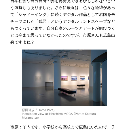
日本社会や自分自身の姿を再発見できるかもしれないとい
う気持ちもありました。さらに最近は、色々な経緯があっ
て「シャドーイング」に続くデジタル作品として岩国をモ
チーフにした「残照」というデジタルランドスケープなど
もつくっています。自分自身のルーツとアートが結びつく
とは今まで思っていなかったのですが。市原さんも広島出
身ですよね？
原田裕規「Home Port」
Installation view at Hiroshima MOCA (Photo: Katsura
Muramatsu)
市原：そうです。小学校から高校まで広島にいたので、子