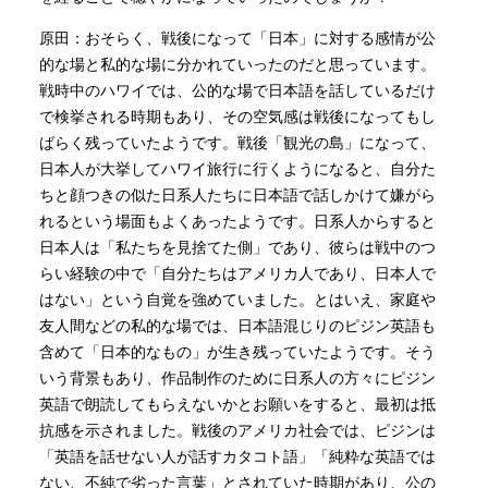
原田：おそらく、戦後になって「日本」に対する感情が公
的な場と私的な場に分かれていったのだと思っています。
戦時中のハワイでは、公的な場で日本語を話しているだけ
で検挙される時期もあり、その空気感は戦後になってもし
ばらく残っていたようです。戦後「観光の島」になって、
日本人が大挙してハワイ旅行に行くようになると、自分た
ちと顔つきの似た日系人たちに日本語で話しかけて嫌がら
れるという場面もよくあったようです。日系人からすると
日本人は「私たちを見捨てた側」であり、彼らは戦中のつ
らい経験の中で「自分たちはアメリカ人であり、日本人で
はない」という自覚を強めていました。とはいえ、家庭や
友人間などの私的な場では、日本語混じりのピジン英語も
含めて「日本的なもの」が生き残っていたようです。そう
いう背景もあり、作品制作のために日系人の方々にピジン
英語で朗読してもらえないかとお願いをすると、最初は抵
抗感を示されました。戦後のアメリカ社会では、ピジンは
「英語を話せない人が話すカタコト語」「純粋な英語では
ない、不純で劣った言葉」とされていた時期があり、公の