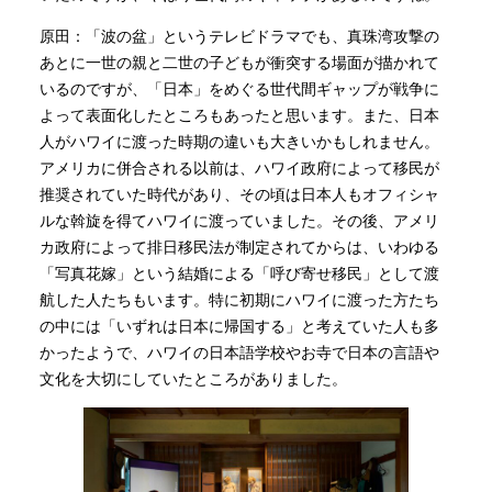
原田：「波の盆」というテレビドラマでも、真珠湾攻撃の
あとに一世の親と二世の子どもが衝突する場面が描かれて
いるのですが、「日本」をめぐる世代間ギャップが戦争に
よって表面化したところもあったと思います。また、日本
人がハワイに渡った時期の違いも大きいかもしれません。
アメリカに併合される以前は、ハワイ政府によって移民が
推奨されていた時代があり、その頃は日本人もオフィシャ
ルな斡旋を得てハワイに渡っていました。その後、アメリ
カ政府によって排日移民法が制定されてからは、いわゆる
「写真花嫁」という結婚による「呼び寄せ移民」として渡
航した人たちもいます。特に初期にハワイに渡った方たち
の中には「いずれは日本に帰国する」と考えていた人も多
かったようで、ハワイの日本語学校やお寺で日本の言語や
文化を大切にしていたところがありました。