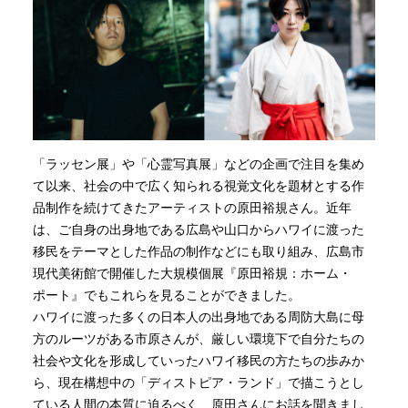
「ラッセン展」や「心霊写真展」などの企画で注目を集め
て以来、社会の中で広く知られる視覚文化を題材とする作
品制作を続けてきたアーティストの原田裕規さん。近年
は、ご自身の出身地である広島や山口からハワイに渡った
移民をテーマとした作品の制作などにも取り組み、広島市
現代美術館で開催した大規模個展『原田裕規：ホーム・
ポート』でもこれらを見ることができました。
ハワイに渡った多くの日本人の出身地である周防大島に母
方のルーツがある市原さんが、厳しい環境下で自分たちの
社会や文化を形成していったハワイ移民の方たちの歩みか
ら、現在構想中の「ディストピア・ランド」で描こうとし
ている人間の本質に迫るべく、原田さんにお話を聞きまし