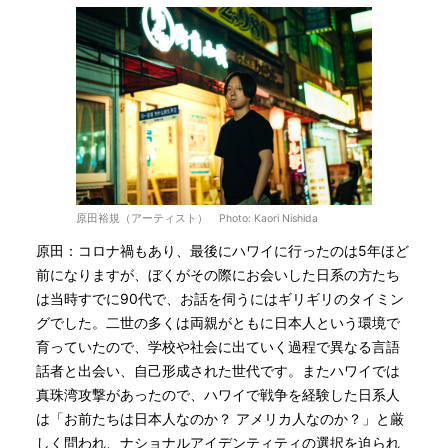
原田裕規（アーティスト） Photo: Kaori Nishida
原田：コロナ禍もあり、最後にハワイに行ったのは5年ほど
前になりますが、ぼくがその際にお会いした日系の方たち
は当時すでに90代で、お話を伺うにはギリギリのタイミン
グでした。二世の多くは両親がともに日本人という環境で
育っていたので、学校や社会に出ていく過程で異なる言語
話者と出会い、自己形成された世代です。またハワイでは
真珠湾攻撃があったので、ハワイで戦争を経験した日系人
は「お前たちは日本人なのか？ アメリカ人なのか？」と厳
しく問われ、ナショナルアイデンティティの選択を迫られ