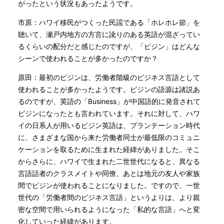
がったという状況もあったようです。
市原：ハワイ移民がつくった民謡である「ホレホレ節」を
聴いて、瀬戸内地方の方言に訛りのある英語が混ざってい
るくらいの配分だと感じたのですが、「ピジン」はどんな
シーンで使われることが多かったのですか？
原田：最初のピジンは、労働者階級のビジネス言語として
使われることが多かったようです。ピジンの語源は諸説あ
るのですが、英語の「Business」が中国語的に発音されて
ピジンになったとも言われています。それに対して、ハワ
イの日系人が用いるピジン英語は、プランテーション時代
に、さまざまな国から来た労働者同士が最低限のコミュニ
ケーションを取るために生まれた経緯がありました。そこ
からさらに、ハワイで生まれた二世世代になると、異なる
言語話者のクラスメイトや同僚、あとは地元の友人や家族
間でピジンが使われることになりました。ですので、一世
世代の「労働者間のビジネス言語」というよりは、より親
密な空間で用いられるようになった「私的な言語」へと変
化していった経緯があります。