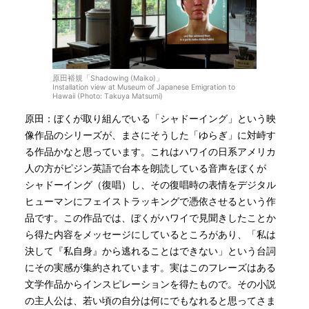
原田裕規「Shadowing (Maiko)」
Installation view at Museum of Japanese Emigration to
Hawaii (Photo: Takuya Matsumi)
原田：ぼくが取り組んでいる「シャドーイング」という映
像作品のシリーズが、まさにそうした「ゆらぎ」に対峙す
る作品かなと思っています。これはハワイの日系アメリカ
人の方がピジン英語で台本を朗読している音声をぼくが
シャドーイング（復唱）し、その復唱時の表情をデジタル
ヒューマンにフェイストラッキングで憑依させるという作
品です。この作品では、ぼくがハワイで見聞きしたことか
ら得た内容をメッセージにしているところがあり、「私は
決して『私自身』から逃れることはできない」という台詞
にその実感が集約されています。実はこのフレーズはある
文学作品からインスピレーションを得たもので。その小説
の主人公は、若い頃の自分は何にでもなれると思ってさま