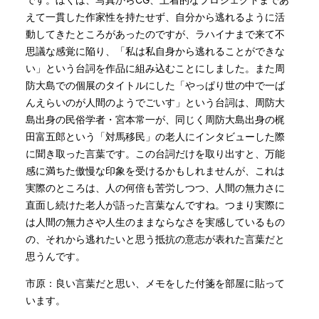
えて一貫した作家性を持たせず、自分から逃れるように活
動してきたところがあったのですが、ラハイナまで来て不
思議な感覚に陥り、「私は私自身から逃れることができな
い」という台詞を作品に組み込むことにしました。また周
防大島での個展のタイトルにした「やっぱり世の中で一ば
んえらいのが人間のようでごいす」という台詞は、周防大
島出身の民俗学者・宮本常一が、同じく周防大島出身の梶
田富五郎という「対馬移民」の老人にインタビューした際
に聞き取った言葉です。この台詞だけを取り出すと、万能
感に満ちた傲慢な印象を受けるかもしれませんが、これは
実際のところは、人の何倍も苦労しつつ、人間の無力さに
直面し続けた老人が語った言葉なんですね。つまり実際に
は人間の無力さや人生のままならなさを実感しているもの
の、それから逃れたいと思う抵抗の意志が表れた言葉だと
思うんです。
市原：良い言葉だと思い、メモをした付箋を部屋に貼って
います。