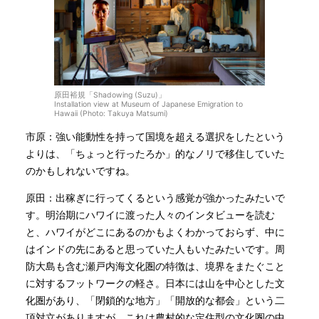
原田裕規「Shadowing (Suzu)」
Installation view at Museum of Japanese Emigration to
Hawaii (Photo: Takuya Matsumi)
市原：強い能動性を持って国境を超える選択をしたという
よりは、「ちょっと行ったろか」的なノリで移住していた
のかもしれないですね。
原田：出稼ぎに行ってくるという感覚が強かったみたいで
す。明治期にハワイに渡った人々のインタビューを読む
と、ハワイがどこにあるのかもよくわかっておらず、中に
はインドの先にあると思っていた人もいたみたいです。周
防大島も含む瀬戸内海文化圏の特徴は、境界をまたぐこと
に対するフットワークの軽さ。日本には山を中心とした文
化圏があり、「閉鎖的な地方」「開放的な都会」という二
項対立がありますが、これは農村的な定住型の文化圏の中