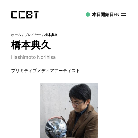
本日開館日
EN
ホーム
/
プレイヤー
/
橋本典久
橋本典久
Hashimoto Norihisa
プリミティブメディアアーティスト