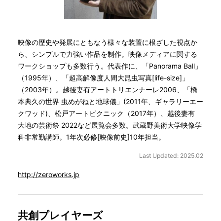
映像の歴史や発展にともなう様々な装置に根ざした視点か
ら、シンプルで力強い作品を制作。映像メディアに関する
ワークショップも多数行う。代表作に、「Panorama Ball」
（1995年）、「超高解像度人間大昆虫写真[life-size]」
（2003年）。越後妻有アートトリエンナーレ2006、「橋
本典久の世界 虫めがねと地球儀」(2011年、ギャラリーエー
クワッド)、松戸アートピクニック（2017年）、越後妻有
大地の芸術祭 2022など展覧会多数。武蔵野美術大学映像学
科非常勤講師。1年次必修[映像前史]10年担当。
Last Updated: 2025.02
http://zeroworks.jp
共創プレイヤーズ