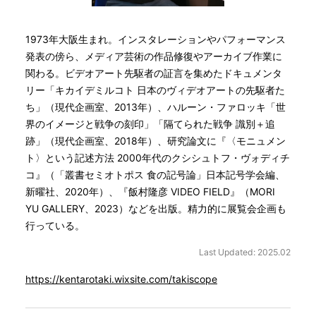
1973年大阪生まれ。インスタレーションやパフォーマンス
発表の傍ら、メディア芸術の作品修復やアーカイブ作業に
関わる。ビデオアート先駆者の証言を集めたドキュメンタ
リー「キカイデミルコト 日本のヴィデオアートの先駆者た
ち」（現代企画室、2013年）、ハルーン・ファロッキ「世
界のイメージと戦争の刻印」「隔てられた戦争 識別＋追
跡」（現代企画室、2018年）、研究論文に『〈モニュメン
ト〉という記述方法 2000年代のクシシュトフ・ヴォディチ
コ』（「叢書セミオトポス 食の記号論」日本記号学会編、
新曜社、2020年）、『飯村隆彦 VIDEO FIELD』（MORI
YU GALLERY、2023）などを出版。精力的に展覧会企画も
行っている。
Last Updated: 2025.02
https://kentarotaki.wixsite.com/takiscope