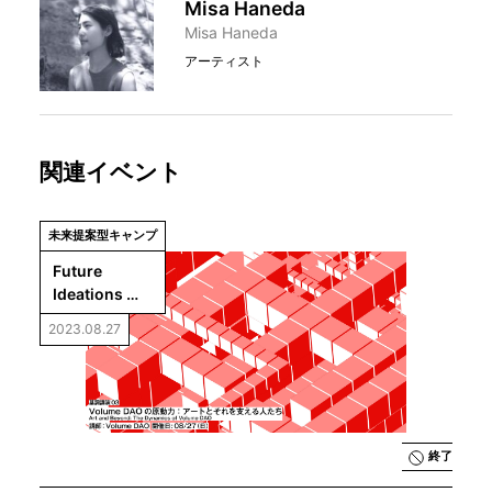
Misa Haneda
Misa Haneda
アーティスト
関連イベント
未来提案型キャンプ
Future 
Ideations 
Camp Vol.2 
2023.08.27
【基調講演
03】
「Volume 
DAOの原動
力：アートと
それを支える
終了
人たち」