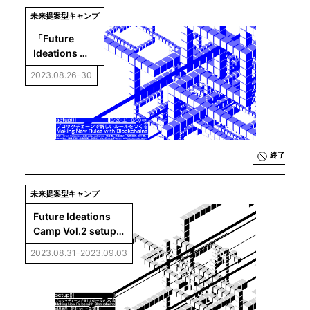
未来提案型キャンプ
「Future 
Ideations 
Camp Vol.2｜
2023.08.26–30
setup()：ブ
ロックチェー
ンで新しい
ルールをつく
る」
終了
未来提案型キャンプ
Future Ideations 
Camp Vol.2 setup() 
成果展示
2023.08.31–2023.09.03