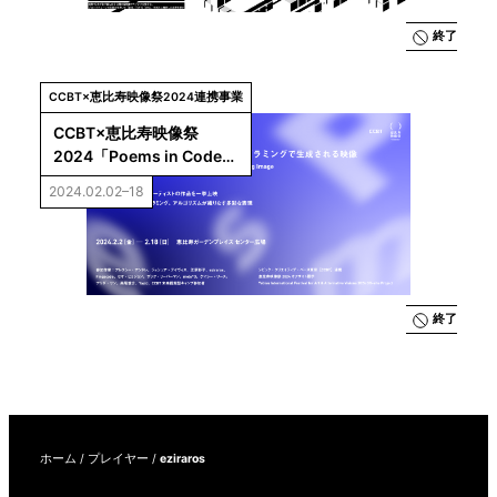
終了
CCBT×恵比寿映像祭2024連携事業
CCBT×恵比寿映像祭
2024「Poems in Code
——ジェネラティブ・アー
2024.02.02–18
トの現在／プログラミング
で生成される映像」
終了
ホーム
/
プレイヤー
/
eziraros