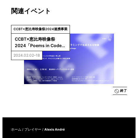
関連イベント
CCBT×恵比寿映像祭2024連携事業
CCBT×恵比寿映像祭
2024「Poems in Code
——ジェネラティブ・アー
2024.02.02–18
トの現在／プログラミング
で生成される映像」
終了
ホーム
/
プレイヤー
/
Alexis André