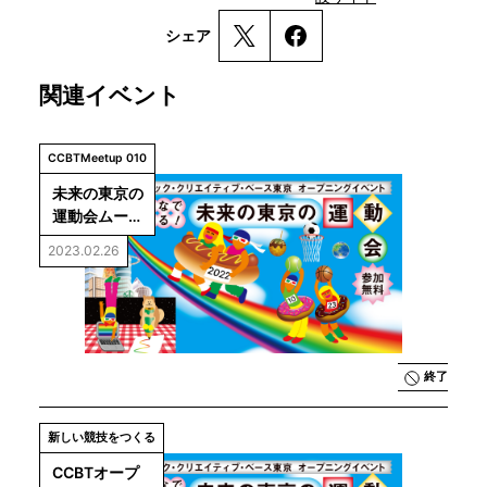
シェア
関連イベント
CCBTMeetup 010
未来の東京の
運動会ムー
ビー　完成披
2023.02.26
露上映会
終了
新しい競技をつくる
CCBTオープ