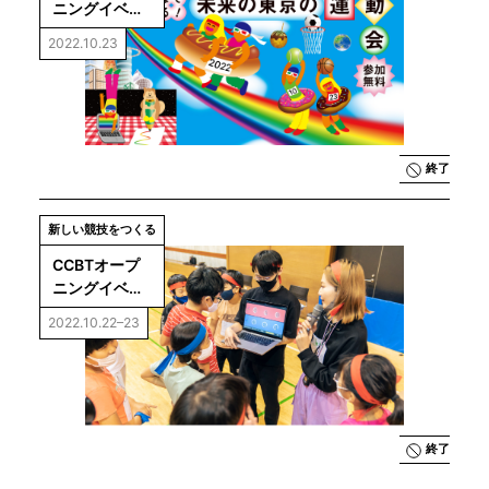
ニングイベン
ト「未来の東
2022.10.23
京の運動会」
運動会本番
終了
新しい競技をつくる
CCBTオープ
ニングイベン
ト「未来の東
2022.10.22–23
京の運動会」
運動会ハッカ
ソン
終了