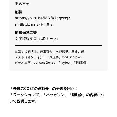
申込不要
配信
https://youtu.be/RVxfK7bgwsg?
si=BEtdZimn8FHfn6_s
情報保障支援
文字情報支援（UDトーク）
出演：犬飼博士、冠那菜奈、水野碧里、三浦大輝
ゲスト（オンライン）：木原共、God Scorpion
ビデオ出演：contact Gonzo、Playfool、明和電機
「未来のCCBTの運動会」の全貌を紹介！
「ワークショップ」「ハッカソン」「運動会」の内容につ
いて説明します。