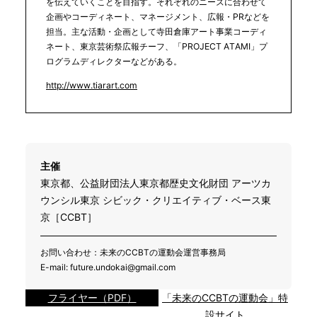
を伝えていくことを目指す。それぞれのニーズに合わせて
企画やコーディネート、マネージメント、広報・PRなどを
担当。主な活動・企画として寺田倉庫アート事業コーディ
ネート、東京芸術祭広報チーフ、「PROJECT ATAMI」プ
ログラムディレクターなどがある。
http://www.tiarart.com
主催
東京都、公益財団法人東京都歴史文化財団 アーツカ
ウンシル東京 シビック・クリエイティブ・ベース東
京［CCBT］
お問い合わせ：未来のCCBTの運動会運営事務局
E-mail: future.undokai@gmail.com
フライヤー（PDF）
「未来のCCBTの運動会」特
設サイト