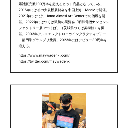
累計販売数100万本を超えるヒット商品となっている。
2016年には初の大規模展覧会を中国上海・McaMで開催。
2021年には北京・Ioma Aimasi Art Centerでの個展を開
催。2022年にはつくば凱旋の展覧会「明和電機ナンセンス
ファクトリー展 inつくば」（茨城県つくば美術館）を開
催。2003年アルスエレクトロニカインタラクティブアー
ト部門準グランプリ受賞。2023年にはデビュー30周年を
迎える。
https://www.maywadenki.com/
https://twitter.com/maywadenki