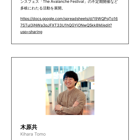
ンスフェス「The Avalanche Festival」の不定期開催など
多岐にわたる活動を展開。
https://docs.google.com/spreadsheets/d/19WQPqTo16
7STul3jNWa3pJFXT33U1hQGYjONwQ5kk8M/edit?
usp=sharing
木原共
Kihara Tomo