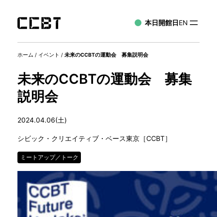
本日開館日
EN
ホーム
/
イベント
/
未来のCCBTの運動会 募集説明会
未来のCCBTの運動会 募集
説明会
2024.04.06(土)
シビック・クリエイティブ・ベース東京［CCBT］
ミートアップ／トーク