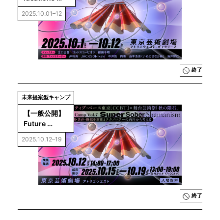
Camp Vol.7｜
2025.10.01–12
Super Sober 
Shamanism：
同期・共在・
模倣を演劇と
テクノロジー
の両岸から考
終了
える
未来提案型キャンプ
【一般公開】
Future 
Ideations 
2025.10.12–19
Camp Vol.7：
Super Sober 
Shamanism 
成果発表＆成
果展示
終了