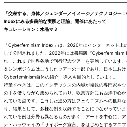
「交差する、身体／ジェンダー／イメージ／テクノロジー：Cybe
Indexにみる多義的な実践と理論」開催にあたって
キュレーション：水品マミ
「Cyberfeminism Index」は、2020年にインターネッ
して公開されました。2022年には書籍版『Cyberfeminism 
れ、これまで世界各地で刊行記念ツアーを実施しています。
＆シンポジウムはこうしたツアーの一部であり、日本におけ
Cyberfeminism自体の紹介・導入も目的としています。
特筆すべきは、このインデックスの内容が複数の専門家やウ
の手を借りながら集められており、収集方針にも西洋中心か
れている点です。こうした進め方はフェミニズムへの批判な
り、結果として、多様な例を収録することにつながっていま
れている例は分野も異なるものが多く、アートを中心に、ア
ナ・ハラウェイの「サイボーグ宣言」をはじめとするマニフ