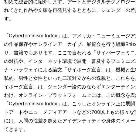
初めて総合的に紹介します。アートとデジタルテクノロジー
れてきた作品や文脈を再発見するとともに、ジェンダーの差
す。
「Cyberfeminism Index」は、アメリカ・ニュー
の作品保存やオンラインアーカイブ、展覧会を行う組織Rhi
り、書籍でもあります。ここで言われる「サイバーフェミニ
の対抗や、インターネット環境で展開・普及するフェミニズム
ナ・ハラウェイによる論文「サイボーグ宣言」は、機械と生
私的、男性と女性といった二項対立からの逸脱と、これらを
イボーグ宣言」は、ジェンダー論のみならずエンターテイン
わけ、オンライン・プラットフォーム上には、この概念を表
「Cyberfeminism Index」は、こうしたオンライ
トアートやニューメディアアートなどの700以上もの様々
には、人間の性差を超えたアイデンティティや身体のイメー
てきます。