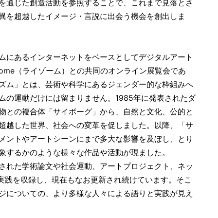
を通じた創造活動を参照することで、これまで見落とさ
異を超越したイメージ・言説に出会う機会を創出しま
ミュージアムにあるインターネットをベースとしてデジタルアート
zome（ライゾーム）との共同のオンライン展覧会であ
ズム」とは、芸術や科学にあるジェンダー的な枠組みへ
の運動だけには留まりません。1985年に発表されたダ
物との複合体「サイボーグ」から、自然と文化、公的と
超越した世界、社会への変革を促しました。以降、「サ
メントやアートシーンにまで多大な影響を及ぼし、とり
象するかのような様々な作品や活動が現ました。
ン上に展開された学術論文や社会運動、アートプロジェクト、ネッ
な実践を収録し、現在もなお更新され続けています。そこ
ジについての、より多様な人々による語りと実践が見え