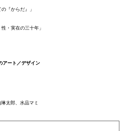
ての『からだ』」
・性・実在の三十年」
からのアート／デザイン
g」
布施琳太郎、水品マミ