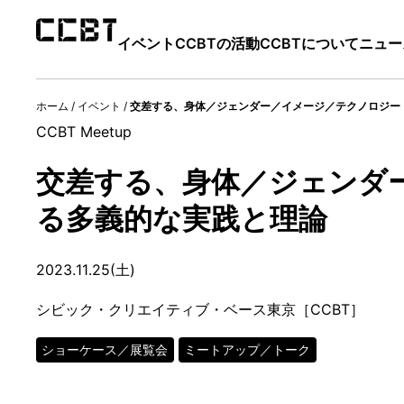
イベント
CCBTの活動
CCBTについて
ニュー
ホーム
/
イベント
/
交差する、身体／ジェンダー／イメージ／テクノロジー：Cyb
CCBT Meetup
交差する、身体／ジェンダー／イ
る多義的な実践と理論
2023.11.25(土)
シビック・クリエイティブ・ベース東京［CCBT］
ショーケース／展覧会
ミートアップ／トーク