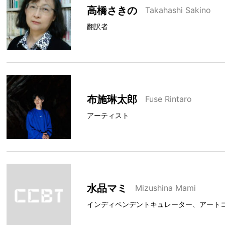
高橋さきの
Takahashi Sakino
翻訳者
布施琳太郎
Fuse Rintaro
アーティスト
水品マミ
Mizushina Mami
インディペンデントキュレーター、アート