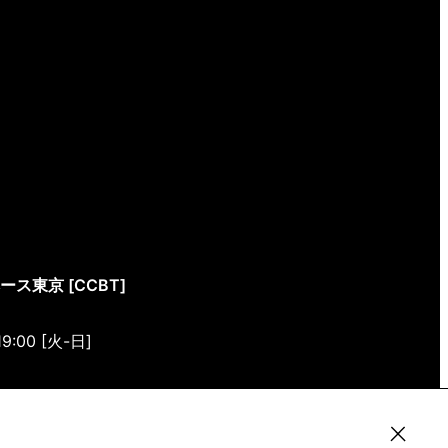
東京 [CCBT]
19:00 [火-日]
4-4 1/1(ONE) HARAJUKU “K” B1・3F