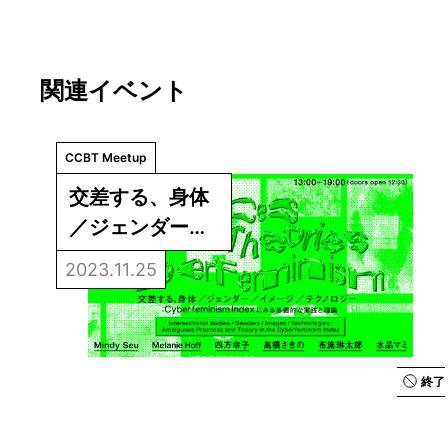
関連イベント
CCBT Meetup
交差する、身体
／ジェンダー／
イメージ／テク
2023.11.25
ノロジー：
Cyberfeminism 
Indexにみる多
義的な実践と理
終了
論