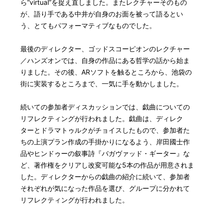
ら“virtual”を捉え直しました。またレクチャーそのもの
が、語り手である中井が自身のお面を被って語るとい
う、とてもパフォーマティブなものでした。
最後のディレクター、ゴッドスコーピオンのレクチャー
／ハンズオンでは、自身の作品にある哲学の話から始ま
りました。その後、ARソフトを触るところから、池袋の
街に実装するところまで、一気に手を動かしました。
続いての参加者ディスカッションでは、戯曲についての
リフレクティングが行われました。戯曲は、ディレク
ターとドラマトゥルクがチョイスしたもので、参加者た
ちの上演プラン作成の手掛かりになるよう、岸田國士作
品やヒンドゥーの叙事詩『バガヴァッド・ギーター』な
ど、著作権をクリアし改変可能な5本の作品が用意されま
した。ディレクターからの戯曲の紹介に続いて、参加者
それぞれが気になった作品を選び、グループに分かれて
リフレクティングが行われました。