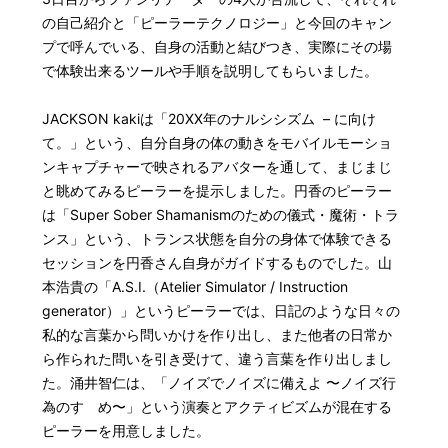
の自己紹介と「ピーラーテクノロジー」と今回のキャン
プで呼んでいる、自身の活動と結びつき、実際にその場
で体験出来るツールや手順を説明してもらいました。
JACKSON kakiは「20XX年のナルシシズム – に向け
て。」という、自分自身の体の動きをモバイルモーショ
ンキャプチャーで映されるアバターを通して、まじまじ
と眺めてみるピーラーを提示しました。円香のピーラー
は「Super Sober Shamanismのための儀式・魔術・トラ
ンス」という、トランス状態を自分の身体で体験できる
セッションを円香さん自身がガイドするものでした。山
本浩貴の「A.S.I.（Atelier Simulator / Instruction
generator）」というピーラーでは、日記のような日々の
私的な言葉から問いかけを作り出し、また他者の日常か
ら作られた問いを引き受けて、違う言葉を作り出しまし
た。涌井智仁は、「ノイズでノイズに備えよ 〜ノイズ行
為のすゝめ〜」という演奏とアクティビズムが混在する
ピーラーを用意しました。