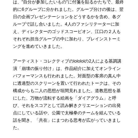
は、“自分が参加したいもの”に付箋を貼るかたちで、最終
的に6グループに分かれました。グループ分けの後は、翌
日の企画プレゼンテーションをどうするかを含め、各グ
ループで話し合いました。4人のファシリテーターに加
え、ディレクターのゴッドスコーピオン、江口の２人も
それぞれ担当グループの中に加わり、ブレインストーミ
ングを進めていきました。
アーティスト・コレクティブのlolololの2人による基調講
演「崩壊の振り付け」は、作品紹介に加えてオンライン
パフォーマンスも行われました。対面型の客席の真ん中
に透過型のスクリーンを置いて行われたトークは、その
構成からも二人の思想が垣間見れました。道教思想を基
にした、万物が流転する絵画を「ダイアグラム」と呼
び、それをスコアとして読み解きクリエーションの出発
点にしている話や、公園で太極拳のチームを組んでいる
話を聞き、「共在」にまつわる思考が広がっていきまし
た。