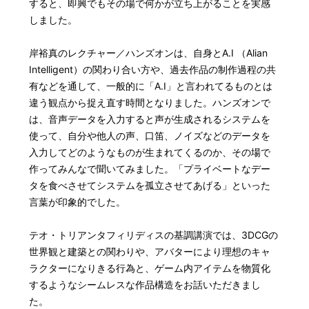
すると、即興でもその場で何かが立ち上がることを実感
しました。
岸裕真のレクチャー／ハンズオンは、自身とA.I （Alian
Intelligent）の関わり合い方や、過去作品の制作過程の共
有などを通して、一般的に「A.I」と言われてるものとは
違う観点から捉え直す時間となりました。ハンズオンで
は、音声データを入力すると声が生成されるシステムを
使って、自分や他人の声、口笛、ノイズなどのデータを
入力してどのようなものが生まれてくるのか、その場で
作ってみんなで聞いてみました。「プライベートなデー
タを食べさせてシステムを孤立させてあげる」といった
言葉が印象的でした。
テオ・トリアンタフィリディスの基調講演では、3DCGの
世界観と建築との関わりや、アバターにより理想のキャ
ラクターになりきる行為と、ゲーム内アイテムを物質化
するようなシームレスな作品構造をお話いただきまし
た。