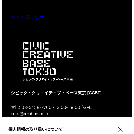
サイトポリシー
シビック・クリエイティブ・ベース東京 [CCBT]
電話: 03-5458-2700 *13:00~19:00 [火-日]
ccbt@rekibun.or.jp
〒150-0001 東京都渋谷区神宮前1-14-4 1/1(ONE)
個人情報の取り扱いについて