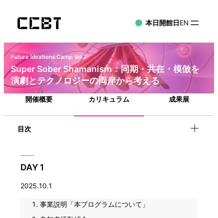
本日開館日
EN
Future Ideations Camp Vol.7
Super Sober Shamanism：同期・共在・模倣を
演劇とテクノロジーの両岸から考える
開催概要
カリキュラム
成果展
目次
DAY 1
2025.10.1
事業説明「本プログラムについて」