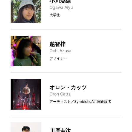
小川愛結
Ogawa Aiyu
大学生
越智梓
Ochi Azusa
デザイナー
オロン・カッツ
Oron Catts
アーティスト／SymbioticA共同創設者
川原圭汰