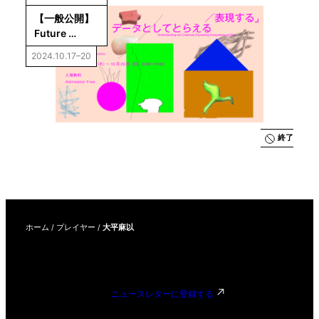
【一般公開】
Future 
Ideations 
2024.10.17–20
Camp 
Vol.4「生態系
をデータとし
てとらえる／
表現する」成
果展示
終了
ホーム
/
プレイヤー
/
大平麻以
ニュースレターに登録する