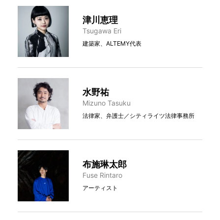
津川恵理
Tsugawa Eri
建築家、ALTEMY代表
水野祐
Mizuno Tasuku
法律家、弁護士／シティライツ法律事務所
布施琳太郎
Fuse Rintaro
アーティスト