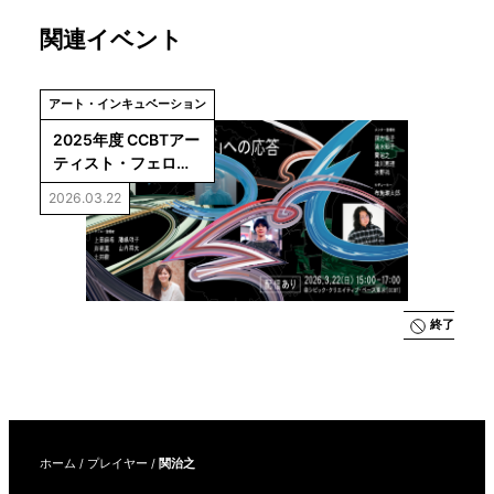
関連イベント
アート・インキュベーション
2025年度 CCBTアー
ティスト・フェロー
活動報告会「『これ
2026.03.22
からのコモンズ』へ
の応答」
終了
ホーム
/
プレイヤー
/
関治之