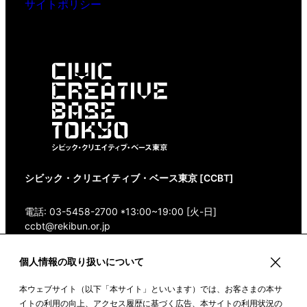
サイトポリシー
シビック・クリエイティブ・ベース東京 [CCBT]
電話: 03-5458-2700 *13:00~19:00 [火-日]
ccbt@rekibun.or.jp
〒150-0001 東京都渋谷区神宮前1-14-4 1/1(ONE)
個人情報の取り扱いについて
HARAJUKU “K” B1・3F
本ウェブサイト（以下「本サイト」といいます）では、お客さまの本サ
Google Maps
イトの利用の向上、アクセス履歴に基づく広告、本サイトの利用状況の