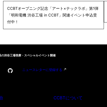
CCBTオープニング記念「アート×テックラボ」第1弾
「明和電機 渋谷工場 in CCBT」関連イベント申込受
付中！
土佐社長の渋谷工場視察・スペシャルイベント開催
ニュースレターに登録する
動
CCBTについて