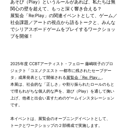
あそび（Play）というルールがあれば、私たちは無
関心の壁を超えて、もっと深く響き合える？
展覧会「Re:Play」の関連イベントとして、ゲーム／
社会課題／アートの視点から語るトークと、みんな
でシリアスボードゲームをプレイするワークショッ
プを開催！
2025年度 CCBTアーティスト・フェロー 藤嶋咲子のプロ
ジェクト「コエノクエスト —都市に残されたセーブデー
タ」成果発表として開催される
展覧会「Re: Play」
。
本展は、社会的な「正しさ」や割り振られたロールのもと
で埋もれがちな個人的な声を、遊び（Play）を通して掬い
上げ、他者と出会い直すためのゲームインスタレーション
です。
本イベントは、展覧会のオープニングイベントとして、
トークとワークショップの２部構成で実施します。