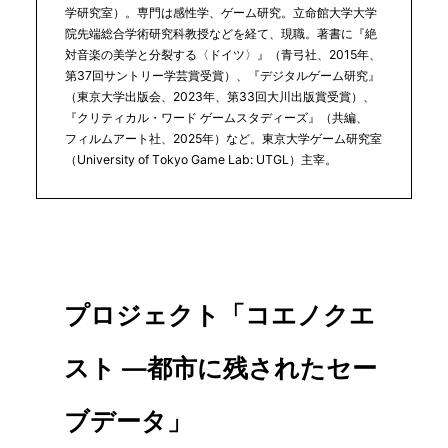
学研究室）。専門は感性学、ゲーム研究。立命館大学大学
院先端総合学術研究科教授などを経て、現職。著書に『絶
対音楽の美学と分裂する〈ドイツ〉』（青弓社、2015年、
第37回サントリー学芸賞受賞）、『デジタルゲーム研究』
（東京大学出版会、2023年、第33回大川出版賞受賞）、
『クリティカル・ワード ゲームスタディーズ』（共編、
フィルムアート社、2025年）など。東京大学ゲーム研究室
（University of Tokyo Game Lab: UTGL）主宰。
プロジェクト「
コエノクエ
スト —都市に残されたセー
ブデータ
」