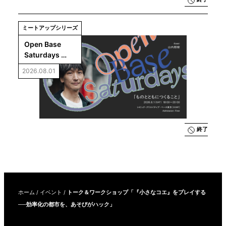
ミートアップシリーズ
Open Base 
Saturdays 
#3「ものととも
2026.08.01
につくること」
終了
ホーム
/
イベント
/
トーク＆ワークショップ「『小さなコエ』をプレイする
──効率化の都市を、あそびがハック」