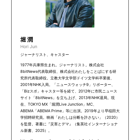
堀 潤
Hori Jun
ジャーナリスト、キャスター
1977年兵庫県生まれ。ジャーナリスト。株式会社
8bitNews代表取締役、株式会社わたしをことばにする研
究所代表取締役。立教大学文学部ドイツ文学科卒業後、
2001年NHK入局。「ニュースウォッチ9」リポーター、
「Bizスポ」キャスター等を経て、2012年に市民ニュース
サイト「8bitNews」を立ち上げ、2013年NHK退局。現
在、TOKYO MX「堀潤Live Junction」MC、
ABEMA「ABEMA Prime」等に出演。2019年より早稲田大
学招聘研究員。映画「わたしは分断を許さない」（2020）
を監督。著書に『災害とデマ』（集英社インターナショナ
ル新書、2025）。