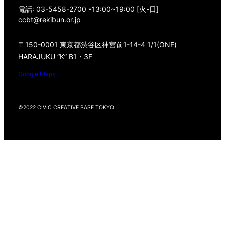
電話: 03-5458-2700 *13:00~19:00 [火-日]
ccbt@rekibun.or.jp
〒150-0001 東京都渋谷区神宮前1-14-4 1/1(ONE)
HARAJUKU “K” B1・3F
Google Maps
©2022 CIVIC CREATIVE BASE TOKYO