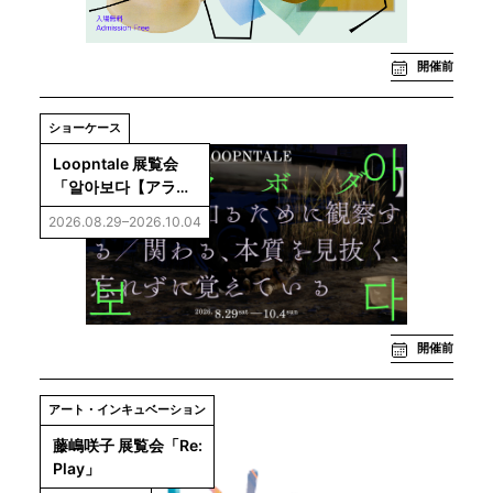
年後の
ファッショ
ンを想像す
開催前
る」
ショーケース
Loopntale 展覧会
「알아보다【アラボ
ダ】──気づく、知る
2026.08.29–2026.10.04
ために観察する／関
わる、本質を見抜
く、忘れずに覚えて
いる」
開催前
アート・インキュベーション
藤嶋咲子 展覧会「Re: 
Play」