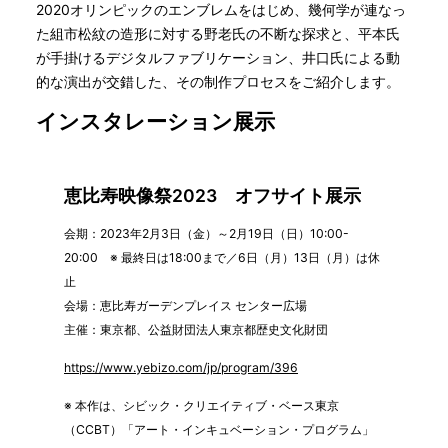
2020オリンピックのエンブレムをはじめ、幾何学が連なっ
た組市松紋の造形に対する野老氏の不断な探求と、平本氏
が手掛けるデジタルファブリケーション、井口氏による動
的な演出が交錯した、その制作プロセスをご紹介します。
インスタレーション展示
恵比寿映像祭2023 オフサイト展示
会期：2023年2月3日（金）～2月19日（日）10:00-
20:00 ※ 最終日は18:00まで／6日（月）13日（月）は休
止
会場：恵比寿ガーデンプレイス センター広場
主催：東京都、公益財団法人東京都歴史文化財団
https://www.yebizo.com/jp/program/396
※ 本作は、シビック・クリエイティブ・ベース東京
（CCBT）「アート・インキュベーション・プログラム」