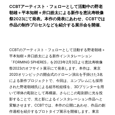
CCBTアーティスト・フェローとして活動中の野老
朝雄＋平本知樹＋井口皓太による新作を恵比寿映像
祭2023にて発表。本作の発表にあわせ、CCBTでは
作品の制作プロセスなどを紹介する展示会を開催
。
CCBTのアーティスト・フェローとして活動する野老朝雄＋
平本知樹＋井口皓太による新作インスタレーション
「FORMING SPHERES」を2023年2月3日より恵比寿映像
祭2023のオフサイト展示にて発表します。本作は、東京
2020オリンピックの開会式のドローン演出を手掛けた3名
による新作プロジェクトで、今回は、エンブレムにも採用
された野老朝雄氏による組市松紋様を、3Dプリンターを用
いて球体の彫刻として再構築。さらにこの彫刻群に光を投
影することで、光と影によるインスタレーション作品へと
変貌させます。CCBTでは、本作の公開にあわせ、作品の創
作過程を紹介するプロトタイプ展示を開催します。東京