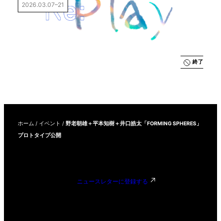
2026.03.07–21
終了
ホーム
/
イベント
/
野老朝雄＋平本知樹＋井口皓太「FORMING SPHERES」
プロトタイプ公開
ニュースレターに登録する