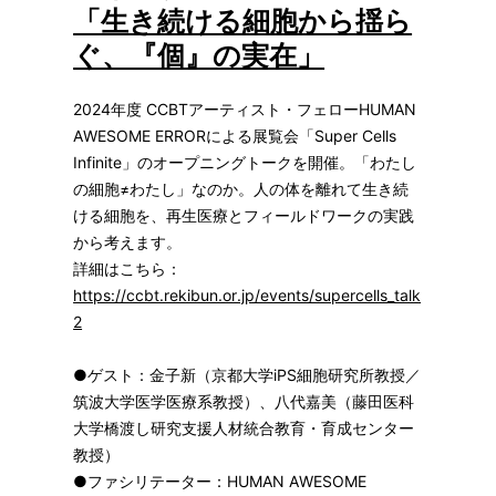
「生き続ける細胞から揺ら
ぐ、『個』の実在」
2024年度 CCBTアーティスト・フェローHUMAN
AWESOME ERRORによる展覧会「Super Cells
Infinite」のオープニングトークを開催。「わたし
の細胞≠わたし」なのか。人の体を離れて生き続
ける細胞を、再生医療とフィールドワークの実践
から考えます。
詳細はこちら：
https://ccbt.rekibun.or.jp/events/supercells_talk
2
●ゲスト：金子新（京都大学iPS細胞研究所教授／
筑波大学医学医療系教授）、八代嘉美（藤田医科
大学橋渡し研究支援人材統合教育・育成センター
教授）
●ファシリテーター：HUMAN AWESOME