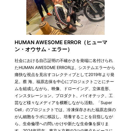
HUMAN AWESOME ERROR（ヒューマ
ン・オウサム・エラー）
社会における自己証明の不確かさを発端に名付けられ
たHUMAN AWESOME ERRORは、システムエラーから
痛快な視点を見出すコレクティブとして2019年より発
足。蔡 海、福原志保を中心にプロジェクトごとにチー
ムを組成しながら、映像、ドローイング、立体造形、
インスタレーション、プロダクト、バイオテック、工
芸など様々なメディアを横断しながら活動。「Super
Cell」のプロジェクトでは、冷凍保存された福原志保の
がん細胞をラボに移設し、培養することを目指しなが
ら、生命倫理への問いかけや新たな生命像を探りま
す。2024年現在、東京と京都の2つの拠点をベースに