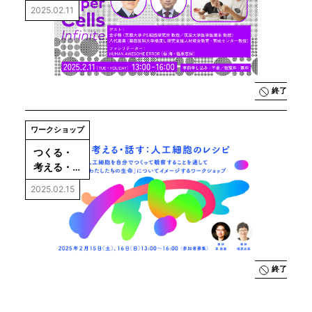
実在」ーSuper Cells 
2025.02.11
Infinite 関連トーク
②
終了
ワークショップ
つくる・ 
考える・話
す：人工細
2025.02.15
胞のレシピ
終了