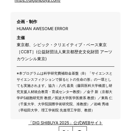
https://digshibuya.com/
企画・制作
HUMAN AWESOME ERROR
主催
東京都、シビック・クリエイティブ・ベース東京
［CCBT］(公益財団法人東京都歴史文化財団 アーツ
カウンシル東京)
※本プログラムは科学研究費補助金基盤（B）「サイエンスと
サイエンスフィクションで探るヒトの生命の形」の一環とし
ても実施されます。協力：八代 嘉美（藤田医科大学橋渡し研
究支援人材統合教育・育成センター教授）／金子 新（京都大
学iPS細胞研究所 教授／筑波大学医学医療系 教授）／東島 仁
（千葉大学、大学院国際学術研究院、准教授）／岩崎 秀雄
（早稲田大学、理工学術院 先進理工学部、教授）
「DIG SHIBUYA 2025」公式WEBサイト