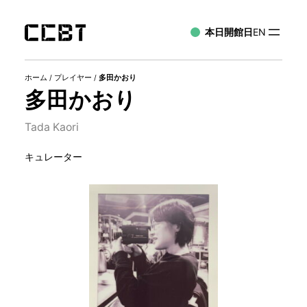
本日開館日
EN
ホーム
/
プレイヤー
/
多田かおり
多田かおり
Tada Kaori
キュレーター