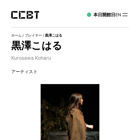
本日開館日
EN
ホーム
/
プレイヤー
/
黒澤こはる
黒澤こはる
Kurosawa Koharu
アーティスト