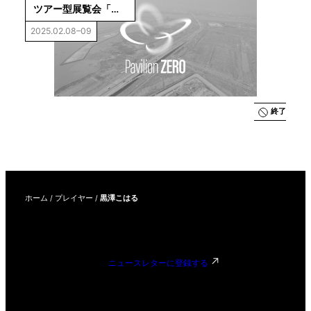
ツアー型展覧会「パ
ビリオン・ゼロ：空
2025.02.08–09
の水族園」
終了
ホーム
/
プレイヤー
/
黒澤こはる
ニュースレターに登録する