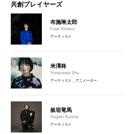
共創プレイヤーズ
布施琳太郎
Fuse Rintaro
アーティスト
米澤柊
Yonezawa Shu
アーティスト、アニメーター
板垣竜馬
Itagaki Ryoma
アーティスト