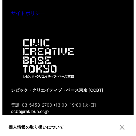
サイトポリシー
シビック・クリエイティブ・ベース東京 [CCBT]
電話: 03-5458-2700 *13:00~19:00 [火-日]
ccbt@rekibun.or.jp
〒150-0001 東京都渋谷区神宮前1-14-4 1/1(ONE)
個人情報の取り扱いについて
HARAJUKU “K” B1・3F