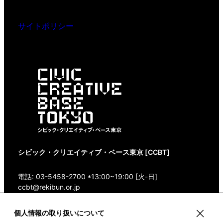
サイトポリシー
シビック・クリエイティブ・ベース東京 [CCBT]
電話: 03-5458-2700 *13:00~19:00 [火-日]
ccbt@rekibun.or.jp
〒150-0001 東京都渋谷区神宮前1-14-4 1/1(ONE)
個人情報の取り扱いについて