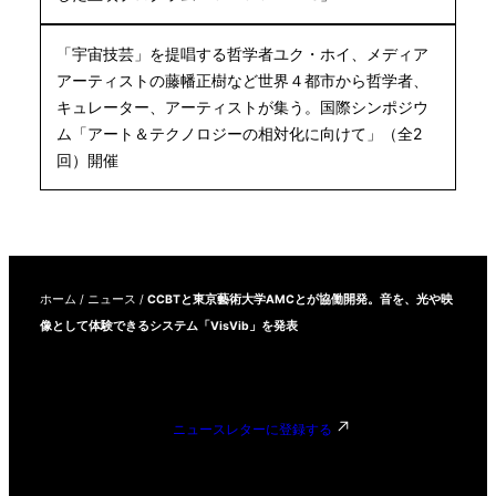
「宇宙技芸」を提唱する哲学者ユク・ホイ、メディア
アーティストの藤幡正樹など世界４都市から哲学者、
キュレーター、アーティストが集う。国際シンポジウ
ム「アート＆テクノロジーの相対化に向けて」（全2
回）開催
ホーム
/
ニュース
/
CCBTと東京藝術大学AMCとが協働開発。音を、光や映
像として体験できるシステム「VisVib」を発表
ニュースレターに登録する