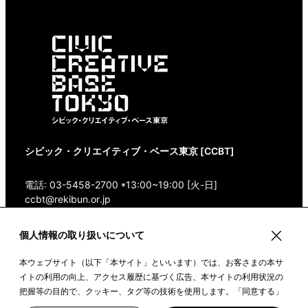
シビック・クリエイティブ・ベース東京 [CCBT]
電話: 03-5458-2700 *13:00~19:00 [火-日]
ccbt@rekibun.or.jp
〒150-0001 東京都渋谷区神宮前1-14-4 1/1(ONE)
個人情報の取り扱いについて
HARAJUKU “K” B1・3F
本ウェブサイト（以下「本サイト」といいます）では、お客さまの本サ
Google Maps
イトの利用の向上、アクセス履歴に基づく広告、本サイトの利用状況の
把握等の目的で、クッキー、タグ等の技術を使用します。「同意する」
ボタンや本サイトをクリックすることで、上記の目的のためにクッキー