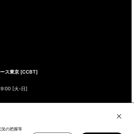
東京 [CCBT]
19:00 [火-日]
4-4 1/1(ONE) HARAJUKU “K” B1・3F
状況の把握等