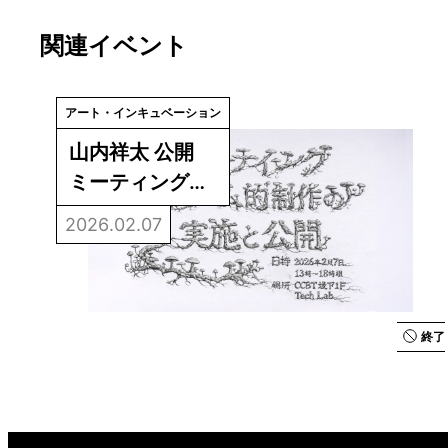
関連イベント
アート・インキュベーション
山内祥太 公開
ミーティング
「リゾーム的制
2026.02.07
作の実施と公
開」
終了