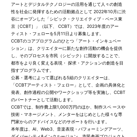
アートとデジタルテクノロジーの活用を通じて人々の創造
性を社会に発揮するための活動拠点として 2022年10月に渋
谷にオープンした「シビック・クリエイティブ・ベース東
京［CCBT］」（以下、 CCBT）では、2023年度のアー
ティスト・フェローを5月11日より募集します。
CCBTのコアプログラムのひとつ「アート・インキュベー
ション」は、クリエイターに新たな創作活動の機会を提供
し、そのプロセスを市民（シビック）に開放することで、
都市をより良く変える表現・ 探求・アクションの創造を目
指すプログラムです。
公募・選考によって選ばれる5組のクリエイターは、
「CCBTアーティスト・フェロー」として、企画の具体化と
発表、創作過程の公開やワークショップ等を実施し、CCBT
のパートナーとして活動します。
CCBTでは、制作費上限1,000万円のほか、制作スペ ースや
技術・マネージメント、メンターをはじめとした様々な専
門家からのアドバイスなどのサポートを行います。
本年度は、AI、Web3、音楽表現・パフォーミングアーツ、
ダイバーシティ&インクルージョン、市民参画プロジェクト