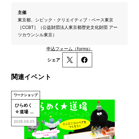
主催
東京都、シビック・クリエイティブ・ベース東京
［CCBT］（公益財団法人東京都歴史文化財団 アー
ツカウンシル東京）
申込フォーム（forms）
シェア
関連イベント
ワークショップ
ひらめく
☆道場  
Maker 
2026.09.05
Faire 
2026編
「ミニミニ