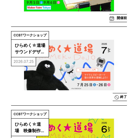
コンベアを
つくろ
う！」
開催前
CCBTワークショップ
ひらめく☆道場 
サウンドデザイ
ン入門：マイク
2026.07.25
とスピーカーで
音の世界を探検
しよう！
終了
CCBTワークショップ
ひらめく☆道
場　映像制作入
門：変身してみ