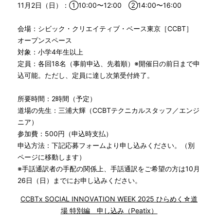
11月2日（日）：①10:00〜12:00 ②14:00〜16:00
会場：シビック・クリエイティブ・ベース東京［CCBT］
オープンスペース
対象：小学4年生以上
定員：各回18名（事前申込、先着順）※開催日の前日まで申
込可能。ただし、定員に達し次第受付終了。
所要時間：2時間（予定）
道場の先生：三浦大輝（CCBTテクニカルスタッフ／エンジ
ニア）
参加費：500円（申込時支払）
申込方法：下記応募フォームより申し込みください。（別
ページに移動します）
※手話通訳者の手配の関係上、手話通訳をご希望の方は10月
26日（日）までにお申し込みください。
CCBTx SOCIAL INNOVATION WEEK 2025 ひらめく☆道
場 特別編 申し込み（Peatix）